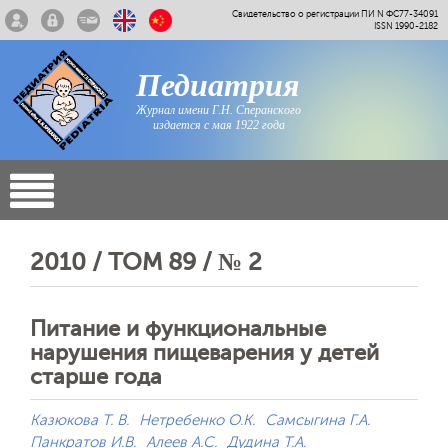
Свидетельство о регистрации ПИ N ФС77-34091
ISSN 1990-2182
Педиатрия
Журнал имени Г.Н. Сперанского
издается с мая 1922 года
2010 / ТОМ 89 / № 2
Питание и функциональные
нарушения пищеварения у детей
старше года
Казюкова Т. В.
Нетребенко О.К.
Самсыгина Г.А.
Панкратов И.В.
Алеев А.С.
Дудина Т.А.