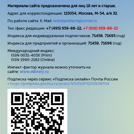
Материалы сайта предназначены для лиц 18 лет и старше.
Адрес для корреспонденции:
115054, Москва, М-54, а/я 32
.
По работе сайта: E-Mail:
web@pediatriajournal.ru
Тел./факс редакции:
+7 (495) 959-88-22,
+7 (
916
) 959-88-22
Индексы для индивидуальных подписчиков:
71458
,
71695
(год)
Индексы для предприятий и организаций:
71459
,
71696
(год)
Международный индекс:
ISSN 0031-403X (Print)
ISSN 1990-2182 (Online)
Импакт-фактор журнала можно уточнить на
сайте:
www
.
elibrary
.
ru
Подписка через сервис «Подписка онлайн» Почты России
-
https://podpiska.pochta.ru/press/%D0%9F%D0%98554