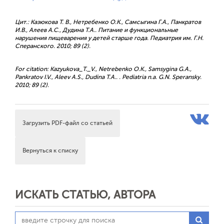
Цит.: Казюкова Т. В., Нетребенко О.К., Самсыгина Г.А., Панкратов
И.В., Алеев А.С., Дудина Т.А.. Питание и функциональные
нарушения пищеварения у детей старше года. Педиатрия им. Г.Н.
Сперанского. 2010; 89 (2).
For citation: Kazyukova_T._V., Netrebenko O.K., Samsygina G.A.,
Pankratov I.V., Aleev A.S., Dudina T.A.. . Pediatria n.a. G.N. Speransky.
2010; 89 (2).
Загрузить PDF-файл со статьей
Вернуться к списку
ИСКАТЬ СТАТЬЮ, АВТОРА