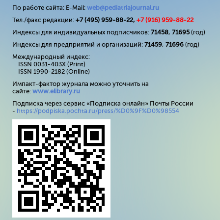
По работе сайта: E-Mail:
web@pediatriajournal.ru
Тел./факс редакции:
+7 (495) 959-88-22,
+7 (
916
) 959-88-22
Индексы для индивидуальных подписчиков:
71458
,
71695
(год)
Индексы для предприятий и организаций:
71459
,
71696
(год)
Международный индекс:
ISSN 0031-403X (Print)
ISSN 1990-2182 (Online)
Импакт-фактор журнала можно уточнить на
сайте:
www
.
elibrary
.
ru
Подписка через сервис «Подписка онлайн» Почты России
-
https://podpiska.pochta.ru/press/%D0%9F%D0%98554