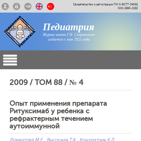
Свидетельство о регистрации ПИ N ФС77-34091
ISSN 1990-2182
Педиатрия
Журнал имени Г.Н. Сперанского
издается с мая 1922 года
2009 / ТОМ 88 / № 4
Опыт применения препарата
Ритуксимаб у ребенка с
рефрактерным течением
аутоиммунной
Лохматова М.Е.
Высоцкая Т.А.
Кондратчик К.Л.