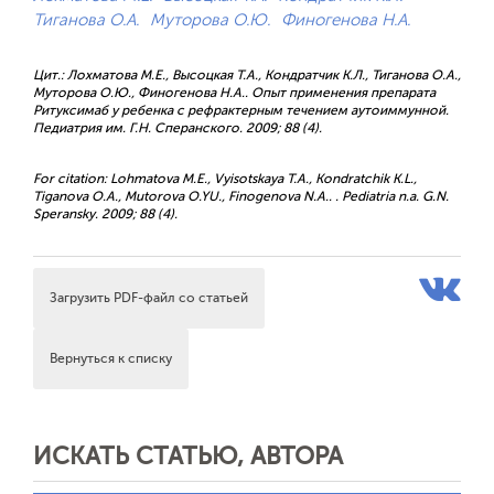
Тиганова О.А.
Муторова О.Ю.
Финогенова Н.А.
Цит.: Лохматова М.Е., Высоцкая Т.А., Кондратчик К.Л., Тиганова О.А.,
Муторова О.Ю., Финогенова Н.А.. Опыт применения препарата
Ритуксимаб у ребенка с рефрактерным течением аутоиммунной.
Педиатрия им. Г.Н. Сперанского. 2009; 88 (4).
For citation: Lohmatova M.E., Vyisotskaya T.A., Kondratchik K.L.,
Tiganova O.A., Mutorova O.YU., Finogenova N.A.. . Pediatria n.a. G.N.
Speransky. 2009; 88 (4).
Загрузить PDF-файл со статьей
Вернуться к списку
ИСКАТЬ СТАТЬЮ, АВТОРА