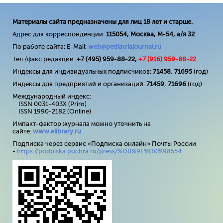
Материалы сайта предназначены для лиц 18 лет и старше.
Адрес для корреспонденции:
115054, Москва, М-54, а/я 32
.
По работе сайта: E-Mail:
web@pediatriajournal.ru
Тел./факс редакции:
+7 (495) 959-88-22,
+7 (
916
) 959-88-22
Индексы для индивидуальных подписчиков:
71458
,
71695
(год)
Индексы для предприятий и организаций:
71459
,
71696
(год)
Международный индекс:
ISSN 0031-403X (Print)
ISSN 1990-2182 (Online)
Импакт-фактор журнала можно уточнить на
сайте:
www
.
elibrary
.
ru
Подписка через сервис «Подписка онлайн» Почты России
-
https://podpiska.pochta.ru/press/%D0%9F%D0%98554