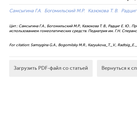
Самсыгина Г.А.
Богомильский М.Р.
Казюкова Т. В.
Радциг 
Цит.: Самсыгина Г.А., Богомильский М.Р., Казюкова Т. В., Радциг Е. Ю.
использованием гомеопатических средств. Педиатрия им. Г.Н. Сперанско
For citation: Samsygina G.A., Bogomilsky М.R., Kazyukova_T._V., Radtsig_E._YU
Загрузить PDF-файл со статьей
Вернуться к с