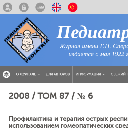
Педиат
Журнал имени Г.Н. Спер
издается с мая 1922 
ДЛЯ АВТОРОВ
СВЕЖИЙ 
О ЖУРНАЛЕ
ИНФОРМАЦИЯ
2008 / ТОМ 87 / № 6
Профилактика и терапия острых респи
использованием гомеопатических сре