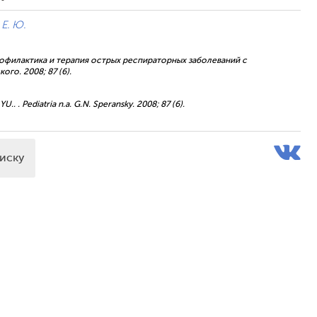
Е. Ю.
. Профилактика и терапия острых респираторных заболеваний с
го. 2008; 87 (6).
.. . Pediatria n.a. G.N. Speransky. 2008; 87 (6).
писку