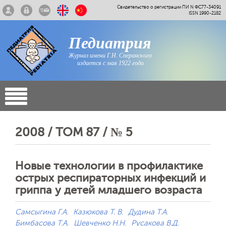
Свидетельство о регистрации ПИ N ФС77-34091
ISSN 1990-2182
Педиатрия
Журнал имени Г.Н. Сперанского
издается с мая 1922 года
2008 / ТОМ 87 / № 5
Новые технологии в профилактике
острых респираторных инфекций и
гриппа у детей младшего возраста
Самсыгина Г.А.
Казюкова Т. В.
Дудина Т.А.
Бимбасова Т.А.
Шевченко Н.Н.
Русакова В.Д.