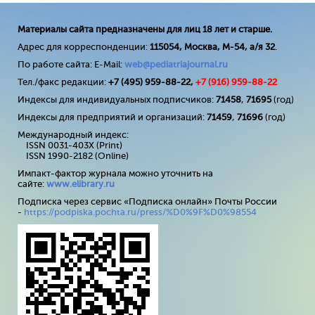
Материалы сайта предназначены для лиц 18 лет и старше.
Адрес для корреспонденции:
115054, Москва, М-54, а/я 32
.
По работе сайта: E-Mail:
web@pediatriajournal.ru
Тел./факс редакции:
+7 (495) 959-88-22,
+7 (
916
) 959-88-22
Индексы для индивидуальных подписчиков:
71458
,
71695
(год)
Индексы для предприятий и организаций:
71459
,
71696
(год)
Международный индекс:
ISSN 0031-403X (Print)
ISSN 1990-2182 (Online)
Импакт-фактор журнала можно уточнить на
сайте:
www
.
elibrary
.
ru
Подписка через сервис «Подписка онлайн» Почты России
-
https://podpiska.pochta.ru/press/%D0%9F%D0%98554