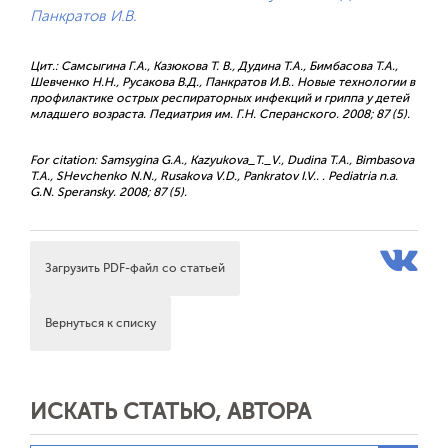
Панкратов И.В.
Цит.: Самсыгина Г.А., Казюкова Т. В., Дудина Т.А., Бимбасова Т.А.,
Шевченко Н.Н., Русакова В.Д., Панкратов И.В.. Новые технологии в
профилактике острых респираторных инфекций и гриппа у детей
младшего возраста. Педиатрия им. Г.Н. Сперанского. 2008; 87 (5).
For citation: Samsygina G.A., Kazyukova_T._V., Dudina T.A., Bimbasova
T.A., SHevchenko N.N., Rusakova V.D., Pankratov I.V.. . Pediatria n.a.
G.N. Speransky. 2008; 87 (5).
Загрузить PDF-файл со статьей
Вернуться к списку
ИСКАТЬ СТАТЬЮ, АВТОРА