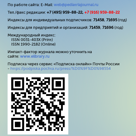
По работе сайта: E-Mail:
web@pediatriajournal.ru
Тел./факс редакции:
+7 (495) 959-88-22,
+7 (
916
) 959-88-22
Индексы для индивидуальных подписчиков:
71458
,
71695
(год)
Индексы для предприятий и организаций:
71459
,
71696
(год)
Международный индекс:
ISSN 0031-403X (Print)
ISSN 1990-2182 (Online)
Импакт-фактор журнала можно уточнить на
сайте:
www
.
elibrary
.
ru
Подписка через сервис «Подписка онлайн» Почты России
-
https://podpiska.pochta.ru/press/%D0%9F%D0%98554