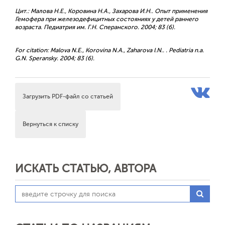
Цит.: Малова Н.Е., Коровина Н.А., Захарова И.Н.. Опыт применения
Гемофера при железодефицитных состояниях у детей раннего
возраста. Педиатрия им. Г.Н. Сперанского. 2004; 83 (6).
For citation: Malova N.E., Korovina N.A., Zaharova I.N.. . Pediatria n.a.
G.N. Speransky. 2004; 83 (6).
Загрузить PDF-файл со статьей
Вернуться к списку
ИСКАТЬ СТАТЬЮ, АВТОРА