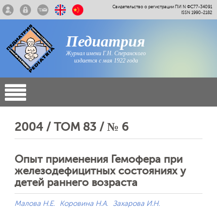
Свидетельство о регистрации ПИ N ФС77-34091
ISSN 1990-2182
Педиатрия
Журнал имени Г.Н. Сперанского
издается с мая 1922 года
2004 / ТОМ 83 / № 6
Опыт применения Гемофера при
железодефицитных состояниях у
детей раннего возраста
Малова Н.Е.
Коровина Н.А.
Захарова И.Н.