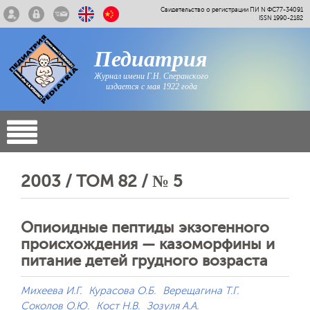
Свидетельство о регистрации ПИ N ФС77-34091
ISSN 1990-2182
Педиатрия
Журнал имени Г.Н. Сперанского
издается с мая 1922 года
2003 / ТОМ 82 / № 5
Опиоидные пептиды экзогенного
происхождения — казоморфины и
питание детей грудного возраста
Михеева И.Г.
Курасова О.Б.
Верещагина Т.Г.
Соколов О.Ю.
Кост Н.В.
Зозуля А.А.