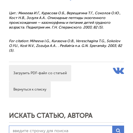
Цит.: Михеева И.Г., Курасова О.Б., Верещагина Т.Г., Соколов О.Ю.,
Кост Н.В., Зозуля А.А.. Опиоидные пептиды экзогенного
происхождения — казоморфины и питание детей грудного
возраста. Педиатрия им. Г.Н. Сперанского. 2003; 82 (5).
For citation: Miheeva I.G., Kurasova O.B., Vereschagina T.G., Sokolov
O.YU., Kost N.V., Zozulya A.A.. . Pediatria n.a. G.N. Speransky. 2003; 82
(5).
Загрузить PDF-файл со статьей
Вернуться к списку
ИСКАТЬ СТАТЬЮ, АВТОРА