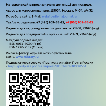
Материалы сайта предназначены для лиц 18 лет и старше.
Адрес для корреспонденции:
115054, Москва, М-54, а/я 32
.
По работе сайта: E-Mail:
web@pediatriajournal.ru
Тел./факс редакции:
+7 (495) 959-88-22,
+7 (
916
) 959-88-22
Индексы для индивидуальных подписчиков:
71458
,
71695
(год)
Индексы для предприятий и организаций:
71459
,
71696
(год)
Международный индекс:
ISSN 0031-403X (Print)
ISSN 1990-2182 (Online)
Импакт-фактор журнала можно уточнить на
сайте:
www
.
elibrary
.
ru
Подписка через сервис «Подписка онлайн» Почты России
-
https://podpiska.pochta.ru/press/%D0%9F%D0%98554