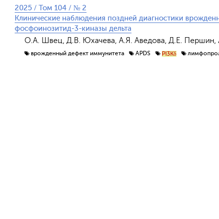
2025 / Том 104 / № 2
Клинические наблюдения поздней диагностики врожден
фосфоинозитид-3-киназы дельта
О.А. Швец, Д.В. Юхачева, А.Я. Аведова, Д.Е. Першин,
врожденный дефект иммунитета
APDS
лимфопро
PI3Kδ