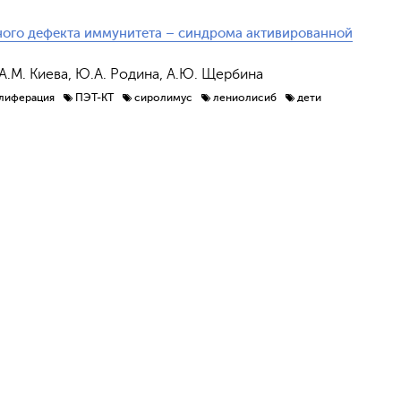
ного дефекта иммунитета – синдрома активированной
 А.М. Киева, Ю.А. Родина, А.Ю. Щербина
лиферация
ПЭТ-КТ
сиролимус
лениолисиб
дети