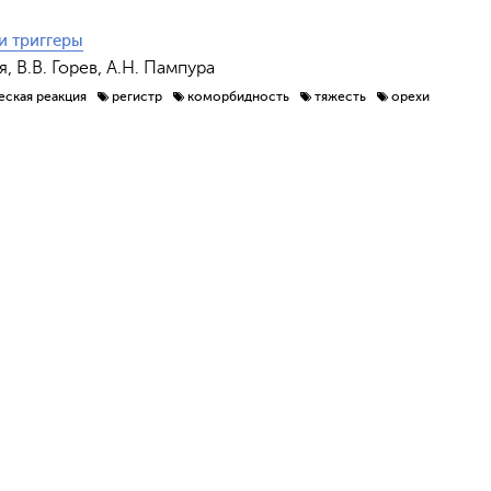
и триггеры
я, В.В. Горев, А.Н. Пампура
еская реакция
регистр
коморбидность
тяжесть
орехи