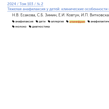
2024 / Том 103 / № 2
Тяжелая анафилаксия у детей: клинические особенности 
Н.В. Есакова, С.Б. Зимин, Е.И. Ковтун, И.П. Витковска
анафилаксия
дети
аллергия
анафилактич
эпинефрин
молоко
диагностика