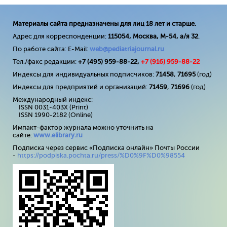
Материалы сайта предназначены для лиц 18 лет и старше.
Адрес для корреспонденции:
115054, Москва, М-54, а/я 32
.
По работе сайта: E-Mail:
web@pediatriajournal.ru
Тел./факс редакции:
+7 (495) 959-88-22,
+7 (
916
) 959-88-22
Индексы для индивидуальных подписчиков:
71458
,
71695
(год)
Индексы для предприятий и организаций:
71459
,
71696
(год)
Международный индекс:
ISSN 0031-403X (Print)
ISSN 1990-2182 (Online)
Импакт-фактор журнала можно уточнить на
сайте:
www
.
elibrary
.
ru
Подписка через сервис «Подписка онлайн» Почты России
-
https://podpiska.pochta.ru/press/%D0%9F%D0%98554