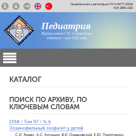
Свидетельство о регистрации ПИ N ФС77-34091
ISSN 1990-2182
Педиатрия
Журнал имени Г.Н. Сперанского
издается с мая 1922 года
КАТАЛОГ
ПОИСК ПО АРХИВУ, ПО
КЛЮЧЕВЫМ СЛОВАМ
2018 / Том 97 / № 6
Эозинофильный эзофагит у детей
С.И. Эрдес, А.С. Антишин, В.И. Олдаковский, Е.Ю. Полотнянко,