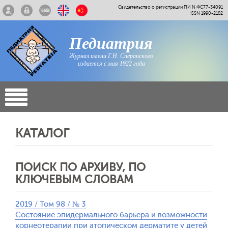
Свидетельство о регистрации ПИ N ФС77-34091
ISSN 1990-2182
Педиатрия
Журнал имени Г.Н. Сперанского
издается с мая 1922 года
КАТАЛОГ
ПОИСК ПО АРХИВУ, ПО
КЛЮЧЕВЫМ СЛОВАМ
2019 / Том 98 / № 3
Состояние эпидермального барьера и возможности
корнеотерапии при атопическом дерматите у детей