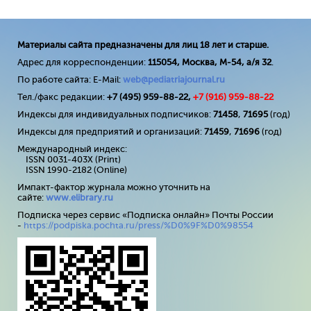
Материалы сайта предназначены для лиц 18 лет и старше.
Адрес для корреспонденции:
115054, Москва, М-54, а/я 32
.
По работе сайта: E-Mail:
web@pediatriajournal.ru
Тел./факс редакции:
+7 (495) 959-88-22,
+7 (
916
) 959-88-22
Индексы для индивидуальных подписчиков:
71458
,
71695
(год)
Индексы для предприятий и организаций:
71459
,
71696
(год)
Международный индекс:
ISSN 0031-403X (Print)
ISSN 1990-2182 (Online)
Импакт-фактор журнала можно уточнить на
сайте:
www
.
elibrary
.
ru
Подписка через сервис «Подписка онлайн» Почты России
-
https://podpiska.pochta.ru/press/%D0%9F%D0%98554