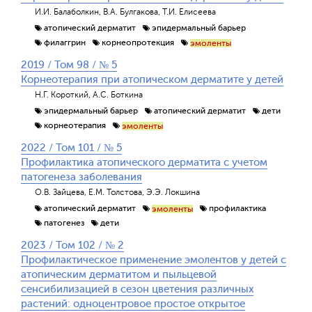
И.И. Балаболкин, В.А. Булгакова, Т.И. Елисеева
атопический дерматит
эпидермальный барьер
филаггрин
корнеопротекция
эмоленты
2019 / Том 98 / № 5
Корнеотерапия при атопическом дерматите у детей
Н.Г. Короткий, А.С. Боткина
эпидермальный барьер
атопический дерматит
дети
корнеотерапия
эмоленты
2022 / Том 101 / № 5
Профилактика атопического дерматита с учетом
патогенеза заболевания
О.В. Зайцева, Е.М. Толстова, Э.Э. Локшина
атопический дерматит
профилактика
эмоленты
патогенез
дети
2023 / Том 102 / № 2
Профилактическое применение эмолентов у детей с
атопическим дерматитом и пыльцевой
сенсибилизацией в сезон цветения различных
растений: одноцентровое простое открытое