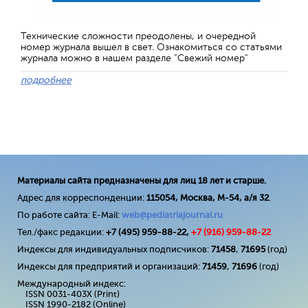
Технические сложности преодолены, и очередной
номер журнала вышел в свет. Ознакомиться со статьями
журнала можно в нашем разделе "Свежий номер"
подробнее
Материалы сайта предназначены для лиц 18 лет и старше.
Адрес для корреспонденции:
115054, Москва, М-54, а/я 32
.
По работе сайта: E-Mail:
web@pediatriajournal.ru
Тел./факс редакции:
+7 (495) 959-88-22,
+7 (
916
) 959-88-22
Индексы для индивидуальных подписчиков:
71458
,
71695
(год)
Индексы для предприятий и организаций:
71459
,
71696
(год)
Международный индекс:
ISSN 0031-403X (Print)
ISSN 1990-2182 (Online)