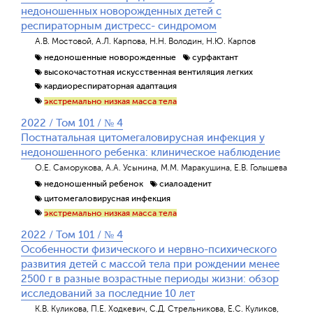
недоношенных новорожденных детей с
респираторным дистресс- синдромом
А.В. Мостовой, А.Л. Карпова, Н.Н. Володин, Н.Ю. Карпов
недоношенные новорожденные
сурфактант
высокочастотная искусственная вентиляция легких
кардиореспираторная адаптация
экстремально низкая масса тела
2022 / Том 101 / № 4
Постнатальная цитомегаловирусная инфекция у
недоношенного ребенка: клиническое наблюдение
О.Е. Саморукова, А.А. Усынина, М.М. Маракушина, Е.В. Голышева
недоношенный ребенок
сиалоаденит
цитомегаловирусная инфекция
экстремально низкая масса тела
2022 / Том 101 / № 4
Особенности физического и нервно-психического
развития детей с массой тела при рождении менее
2500 г в разные возрастные периоды жизни: обзор
исследований за последние 10 лет
К.В. Куликова, П.Е. Ходкевич, С.Д. Стрельникова, Е.С. Куликов,