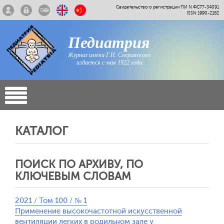
Свидетельство о регистрации ПИ N ФС77-34091
ISSN 1990-2182
Педиатрия
Журнал имени Г.Н. Сперанского
издается с мая 1922 года
КАТАЛОГ
ПОИСК ПО АРХИВУ, ПО
КЛЮЧЕВЫМ СЛОВАМ
2021 / Том 100 / № 1
Применение высокочастотной искусственной
вентиляции легких в родильном зале у