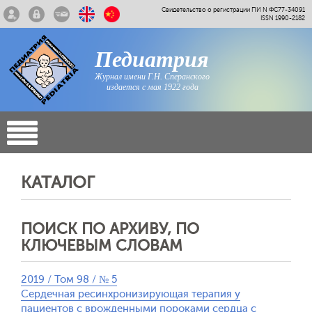
Свидетельство о регистрации ПИ N ФС77-34091
ISSN 1990-2182
Педиатрия
Журнал имени Г.Н. Сперанского
издается с мая 1922 года
КАТАЛОГ
ПОИСК ПО АРХИВУ, ПО
КЛЮЧЕВЫМ СЛОВАМ
2019 / Том 98 / № 5
Сердечная ресинхронизирующая терапия у
пациентов с врожденными пороками сердца с