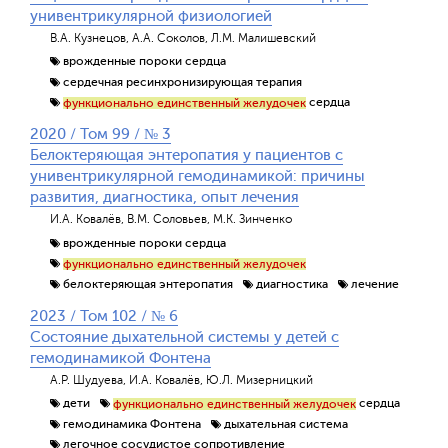
унивентрикулярной физиологией
В.А. Кузнецов, А.А. Соколов, Л.М. Малишевский
врожденные пороки сердца
сердечная ресинхронизирующая терапия
сердца
функционально единственный желудочек
2020 / Том 99 / № 3
Белоктеряющая энтеропатия у пациентов с
унивентрикулярной гемодинамикой: причины
развития, диагностика, опыт лечения
И.А. Ковалёв, В.М. Соловьев, М.К. Зинченко
врожденные пороки сердца
функционально единственный желудочек
белоктеряющая энтеропатия
диагностика
лечение
2023 / Том 102 / № 6
Состояние дыхательной системы у детей с
гемодинамикой Фонтена
А.Р. Шудуева, И.А. Ковалёв, Ю.Л. Мизерницкий
дети
сердца
функционально единственный желудочек
гемодинамика Фонтена
дыхательная система
легочное сосудистое сопротивление