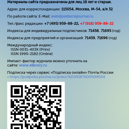
Материалы сайта предназначены для лиц 18 лет и старше.
Адрес для корреспонденции:
115054, Москва, М-54, а/я 32
.
По работе сайта: E-Mail:
web@pediatriajournal.ru
Тел./факс редакции:
+7 (495) 959-88-22,
+7 (
916
) 959-88-22
Индексы для индивидуальных подписчиков:
71458
,
71695
(год)
Индексы для предприятий и организаций:
71459
,
71696
(год)
Международный индекс:
ISSN 0031-403X (Print)
ISSN 1990-2182 (Online)
Импакт-фактор журнала можно уточнить на
сайте:
www
.
elibrary
.
ru
Подписка через сервис «Подписка онлайн» Почты России
-
https://podpiska.pochta.ru/press/%D0%9F%D0%98554