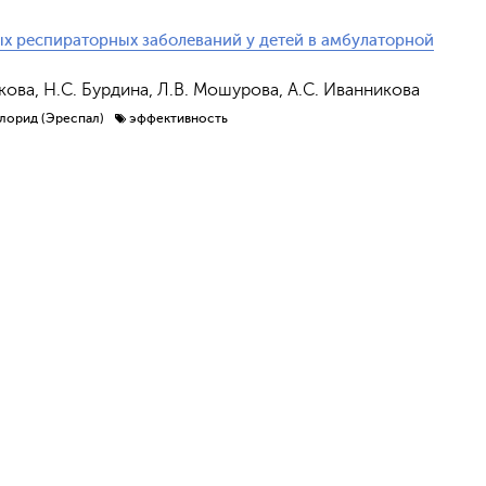
х респираторных заболеваний у детей в амбулаторной
чкова, Н.С. Бурдина, Л.В. Мошурова, А.С. Иванникова
лорид (Эреспал)
эффективность