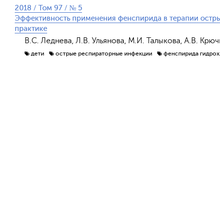
2018 / Том 97 / № 5
Эффективность применения фенспирида в терапии остры
практике
В.С. Леднева, Л.В. Ульянова, М.И. Талыкова, А.В. Крю
дети
острые респираторные инфекции
фенспирида гидрох