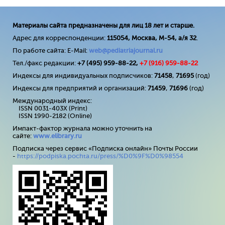
Материалы сайта предназначены для лиц 18 лет и старше.
Адрес для корреспонденции:
115054, Москва, М-54, а/я 32
.
По работе сайта: E-Mail:
web@pediatriajournal.ru
Тел./факс редакции:
+7 (495) 959-88-22,
+7 (
916
) 959-88-22
Индексы для индивидуальных подписчиков:
71458
,
71695
(год)
Индексы для предприятий и организаций:
71459
,
71696
(год)
Международный индекс:
ISSN 0031-403X (Print)
ISSN 1990-2182 (Online)
Импакт-фактор журнала можно уточнить на
сайте:
www
.
elibrary
.
ru
Подписка через сервис «Подписка онлайн» Почты России
-
https://podpiska.pochta.ru/press/%D0%9F%D0%98554