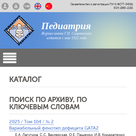
Свидетельство о регистрации ПИ N ФС77-34091
ISSN 1990-2182
Педиатрия
Журнал имени Г.Н. Сперанского
издается с мая 1922 года
КАТАЛОГ
ПОИСК ПО АРХИВУ, ПО
КЛЮЧЕВЫМ СЛОВАМ
2025 / Том 104 / № 2
Вариабельный фенотип дефицита GATA2
Е.А. Лагутина, С.С. Вахлярская, О.Е. Пащенко, И.В. Кондратенко