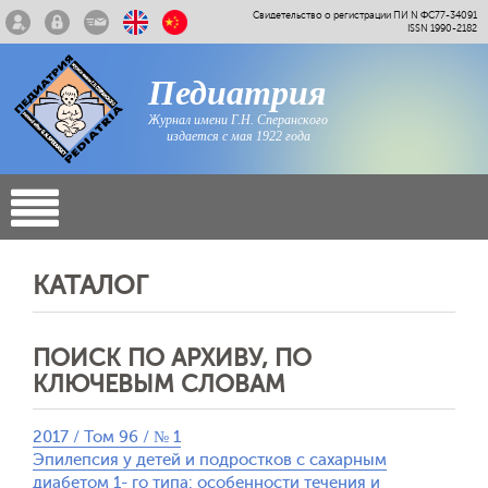
Свидетельство о регистрации ПИ N ФС77-34091
ISSN 1990-2182
Педиатрия
Журнал имени Г.Н. Сперанского
издается с мая 1922 года
КАТАЛОГ
ПОИСК ПО АРХИВУ, ПО
КЛЮЧЕВЫМ СЛОВАМ
2017 / Том 96 / № 1
Эпилепсия у детей и подростков с сахарным
диабетом 1- го типа: особенности течения и