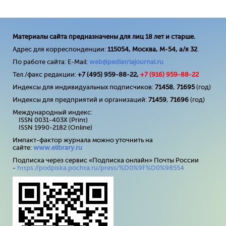
Материалы сайта предназначены для лиц 18 лет и старше.
Адрес для корреспонденции:
115054, Москва, М-54, а/я 32
.
По работе сайта: E-Mail:
web@pediatriajournal.ru
Тел./факс редакции:
+7 (495) 959-88-22,
+7 (
916
) 959-88-22
Индексы для индивидуальных подписчиков:
71458
,
71695
(год)
Индексы для предприятий и организаций:
71459
,
71696
(год)
Международный индекс:
ISSN 0031-403X (Print)
ISSN 1990-2182 (Online)
Импакт-фактор журнала можно уточнить на
сайте:
www
.
elibrary
.
ru
Подписка через сервис «Подписка онлайн» Почты России
-
https://podpiska.pochta.ru/press/%D0%9F%D0%98554