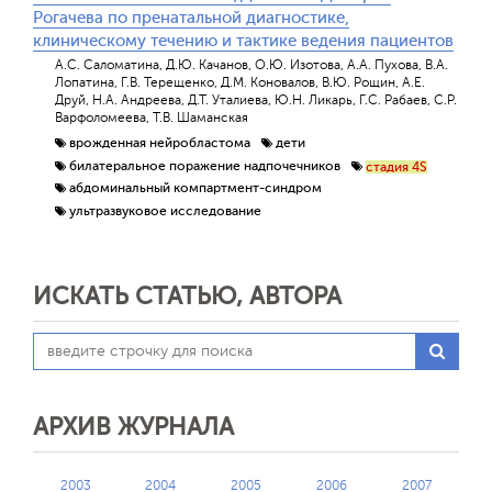
Рогачева по пренатальной диагностике,
клиническому течению и тактике ведения пациентов
А.С. Саломатина, Д.Ю. Качанов, О.Ю. Изотова, А.А. Пухова, В.А.
Лопатина, Г.В. Терещенко, Д.М. Коновалов, В.Ю. Рощин, А.Е.
Друй, Н.А. Андреева, Д.Т. Уталиева, Ю.Н. Ликарь, Г.С. Рабаев, С.Р.
Варфоломеева, Т.В. Шаманская
врожденная нейробластома
дети
билатеральное поражение надпочечников
стадия 4S
абдоминальный компартмент-синдром
ультразвуковое исследование
ИСКАТЬ СТАТЬЮ, АВТОРА
АРХИВ ЖУРНАЛА
2003
2004
2005
2006
2007