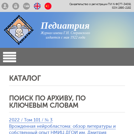
Свидетельство о регистрации ПИ N ФС77-34091
ISSN 1990-2182
Педиатрия
Журнал имени Г.Н. Сперанского
издается с мая 1922 года
КАТАЛОГ
ПОИСК ПО АРХИВУ, ПО
КЛЮЧЕВЫМ СЛОВАМ
2022 / Том 101 / № 3
Врожденная нейробластома: обзор литературы и
собственный опыт НМИЦ ДГОИ им. Дмитрия