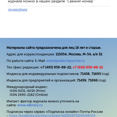
журнала можно в нашем разделе "Свежий номер"
подробнее
Материалы сайта предназначены для лиц 18 лет и старше.
Адрес для корреспонденции:
115054, Москва, М-54, а/я 32
.
По работе сайта: E-Mail:
web@pediatriajournal.ru
Тел./факс редакции:
+7 (495) 959-88-22,
+7 (
916
) 959-88-22
Индексы для индивидуальных подписчиков:
71458
,
71695
(год)
Индексы для предприятий и организаций:
71459
,
71696
(год)
Международный индекс:
ISSN 0031-403X (Print)
ISSN 1990-2182 (Online)
Импакт-фактор журнала можно уточнить на
сайте:
www
.
elibrary
.
ru
Подписка через сервис «Подписка онлайн» Почты России
-
https://podpiska.pochta.ru/press/%D0%9F%D0%98554