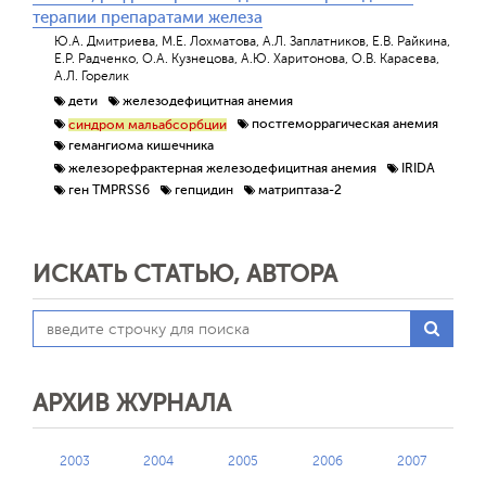
терапии препаратами железа
Ю.А. Дмитриева, М.Е. Лохматова, А.Л. Заплатников, Е.В. Райкина,
Е.Р. Радченко, О.А. Кузнецова, А.Ю. Харитонова, О.В. Карасева,
А.Л. Горелик
дети
железодефицитная анемия
постгеморрагическая анемия
синдром мальабсорбции
гемангиома кишечника
железорефрактерная железодефицитная анемия
IRIDA
ген TMPRSS6
гепцидин
матриптаза-2
ИСКАТЬ СТАТЬЮ, АВТОРА
АРХИВ ЖУРНАЛА
2003
2004
2005
2006
2007