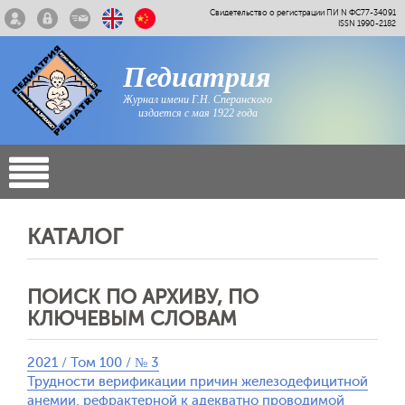
Свидетельство о регистрации ПИ N ФС77-34091
ISSN 1990-2182
Педиатрия
Журнал имени Г.Н. Сперанского
издается с мая 1922 года
КАТАЛОГ
ПОИСК ПО АРХИВУ, ПО
КЛЮЧЕВЫМ СЛОВАМ
2021 / Том 100 / № 3
Трудности верификации причин железодефицитной
анемии, рефрактерной к адекватно проводимой