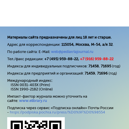
Материалы сайта предназначены для лиц 18 лет и старше.
Адрес для корреспонденции:
115054, Москва, М-54, а/я 32
.
По работе сайта: E-Mail:
web@pediatriajournal.ru
Тел./факс редакции:
+7 (495) 959-88-22,
+7 (
916
) 959-88-22
Индексы для индивидуальных подписчиков:
71458
,
71695
(год)
Индексы для предприятий и организаций:
71459
,
71696
(год)
Международный индекс:
ISSN 0031-403X (Print)
ISSN 1990-2182 (Online)
Импакт-фактор журнала можно уточнить на
сайте:
www
.
elibrary
.
ru
Подписка через сервис «Подписка онлайн» Почты России
-
https://podpiska.pochta.ru/press/%D0%9F%D0%98554