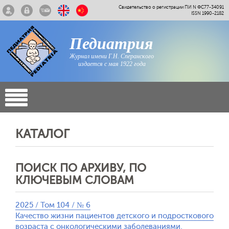
Свидетельство о регистрации ПИ N ФС77-34091
ISSN 1990-2182
Педиатрия
Журнал имени Г.Н. Сперанского
издается с мая 1922 года
КАТАЛОГ
ПОИСК ПО АРХИВУ, ПО
КЛЮЧЕВЫМ СЛОВАМ
2025 / Том 104 / № 6
Качество жизни пациентов детского и подросткового
возраста с онкологическими заболеваниями,