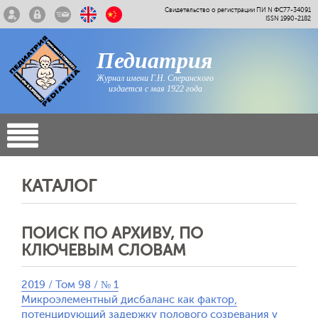
Свидетельство о регистрации ПИ N ФС77-34091
ISSN 1990-2182
Педиатрия
Журнал имени Г.Н. Сперанского
издается с мая 1922 года
КАТАЛОГ
ПОИСК ПО АРХИВУ, ПО
КЛЮЧЕВЫМ СЛОВАМ
2019 / Том 98 / № 1
Микроэлементный дисбаланс как фактор,
потенцирующий задержку полового созревания у