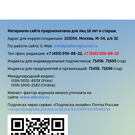
Материалы сайта предназначены для лиц 18 лет и старше.
Адрес для корреспонденции:
115054, Москва, М-54, а/я 32
.
По работе сайта: E-Mail:
web@pediatriajournal.ru
Тел./факс редакции:
+7 (495) 959-88-22,
+7 (
916
) 959-88-22
Индексы для индивидуальных подписчиков:
71458
,
71695
(год)
Индексы для предприятий и организаций:
71459
,
71696
(год)
Международный индекс:
ISSN 0031-403X (Print)
ISSN 1990-2182 (Online)
Импакт-фактор журнала можно уточнить на
сайте:
www
.
elibrary
.
ru
Подписка через сервис «Подписка онлайн» Почты России
-
https://podpiska.pochta.ru/press/%D0%9F%D0%98554