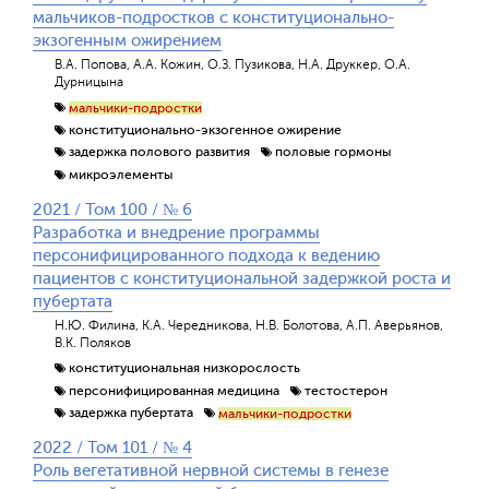
мальчиков-подростков с конституционально-
экзогенным ожирением
В.А. Попова, А.А. Кожин, О.З. Пузикова, Н.А. Друккер, О.А.
Дурницына
мальчики-подростки
конституционально-экзогенное ожирение
задержка полового развития
половые гормоны
микроэлементы
2021 / Том 100 / № 6
Разработка и внедрение программы
персонифицированного подхода к ведению
пациентов с конституциональной задержкой роста и
пубертата
Н.Ю. Филина, К.А. Чередникова, Н.В. Болотова, А.П. Аверьянов,
В.К. Поляков
конституциональная низкорослость
персонифицированная медицина
тестостерон
задержка пубертата
мальчики-подростки
2022 / Том 101 / № 4
Роль вегетативной нервной системы в генезе