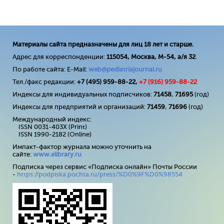
Материалы сайта предназначены для лиц 18 лет и старше.
Адрес для корреспонденции:
115054, Москва, М-54, а/я 32
.
По работе сайта: E-Mail:
web@pediatriajournal.ru
Тел./факс редакции:
+7 (495) 959-88-22,
+7 (
916
) 959-88-22
Индексы для индивидуальных подписчиков:
71458
,
71695
(год)
Индексы для предприятий и организаций:
71459
,
71696
(год)
Международный индекс:
ISSN 0031-403X (Print)
ISSN 1990-2182 (Online)
Импакт-фактор журнала можно уточнить на
сайте:
www
.
elibrary
.
ru
Подписка через сервис «Подписка онлайн» Почты России
-
https://podpiska.pochta.ru/press/%D0%9F%D0%98554