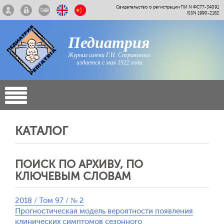
Свидетельство о регистрации ПИ N ФС77-34091
ISSN 1990-2182
Педиатрия
Журнал имени Г.Н. Сперанского
издается с мая 1922 года
КАТАЛОГ
ПОИСК ПО АРХИВУ, ПО
КЛЮЧЕВЫМ СЛОВАМ
2018 / Том 97 / № 2
Прогностическая модель вероятности появления
клинических симптомов сезонного