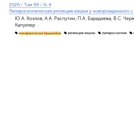
2020 / Том 99 / № 4
Лапароскопическая резекция кишки у новорожденного 
Ю.А. Козлов, А.А. Распутин, П.А. Барадиева, В.С. Чер
Капуллер
резекция кишки
лапароскопия
лимфангиома брыжейки