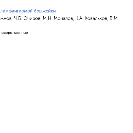
с лимфангиомой брыжейки
емнов, Ч.Б. Очиров, М.Н. Мочалов, К.А. Ковальков, В.М.
новорожденные