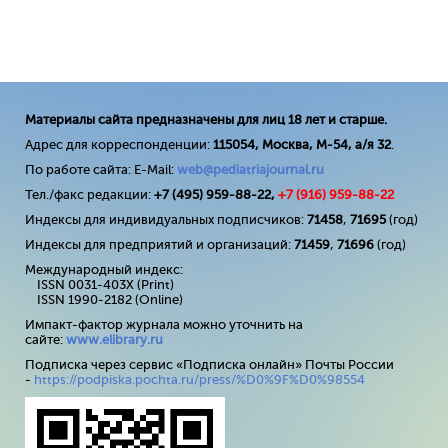
Материалы сайта предназначены для лиц 18 лет и старше.
Адрес для корреспонденции:
115054, Москва, М-54, а/я 32
.
По работе сайта: E-Mail:
web@pediatriajournal.ru
Тел./факс редакции:
+7 (495) 959-88-22,
+7 (
916
) 959-88-22
Индексы для индивидуальных подписчиков:
71458
,
71695
(год)
Индексы для предприятий и организаций:
71459
,
71696
(год)
Международный индекс:
ISSN 0031-403X (Print)
ISSN 1990-2182 (Online)
Импакт-фактор журнала можно уточнить на
сайте:
www
.
elibrary
.
ru
Подписка через сервис «Подписка онлайн» Почты России
-
https://podpiska.pochta.ru/press/%D0%9F%D0%98554