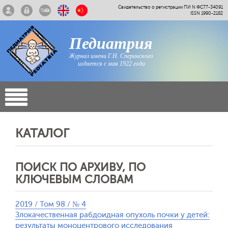
Свидетельство о регистрации ПИ N ФС77-34091
ISSN 1990-2182
Педиатрия
Журнал имени Г.Н. Сперанского
издается с мая 1922 года
КАТАЛОГ
ПОИСК ПО АРХИВУ, ПО
КЛЮЧЕВЫМ СЛОВАМ
2019 / Том 98 / № 4
Злокачественная рабдоидная опухоль почки у детей:
результаты моноцентрового исследования