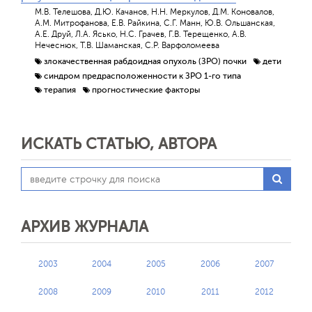
М.В. Телешова, Д.Ю. Качанов, Н.Н. Меркулов, Д.М. Коновалов,
А.М. Митрофанова, Е.В. Райкина, С.Г. Манн, Ю.В. Ольшанская,
А.Е. Друй, Л.А. Ясько, Н.С. Грачев, Г.В. Терещенко, А.В.
Нечеснюк, Т.В. Шаманская, С.Р. Варфоломеева
злокачественная рабдоидная опухоль (ЗРО) почки
дети
синдром предрасположенности к ЗРО 1-го типа
терапия
прогностические факторы
ИСКАТЬ СТАТЬЮ, АВТОРА
АРХИВ ЖУРНАЛА
2003
2004
2005
2006
2007
2008
2009
2010
2011
2012