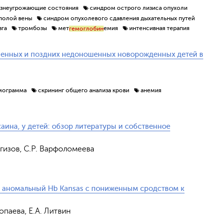
знеугрожающие состояния
синдром острого лизиса опухоли
полой вены
синдром опухолевого сдавления дыхательных путей
зга
тромбозы
мет
емия
интенсивная терапия
гемоглобин
шенных и поздних недоношенных новорожденных детей в
мограмма
скрининг общего анализа крови
анемия
ина, у детей: обзор литературы и собственное
ргизов, С.Р. Варфоломеева
и аномальный Hb Kansas с пониженным сродством к
ропаева, Е.А. Литвин