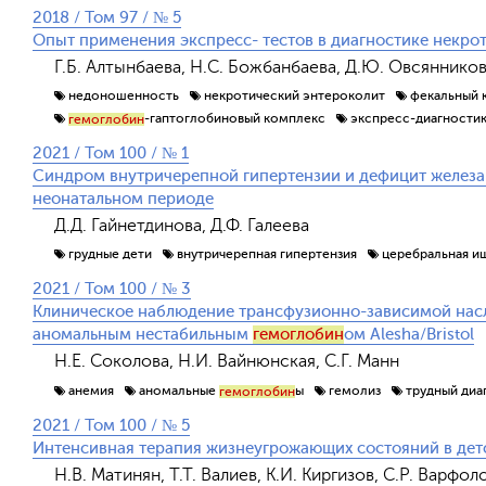
2018 / Том 97 / № 5
Опыт применения экспресс- тестов в диагностике некро
Г.Б. Алтынбаева, Н.С. Божбанбаева, Д.Ю. Овсяннико
недоношенность
некротический энтероколит
фекальный 
-гаптоглобиновый комплекс
экспресс-диагности
гемоглобин
2021 / Том 100 / № 1
Синдром внутричерепной гипертензии и дефицит железа
неонатальном периоде
Д.Д. Гайнетдинова, Д.Ф. Галеева
грудные дети
внутричерепная гипертензия
церебральная и
2021 / Том 100 / № 3
Клиническое наблюдение трансфузионно-зависимой нас
аномальным нестабильным
гемоглобин
ом Alesha/Bristol
Н.Е. Соколова, Н.И. Вайнюнская, С.Г. Манн
анемия
аномальные
ы
гемолиз
трудный диа
гемоглобин
2021 / Том 100 / № 5
Интенсивная терапия жизнеугрожающих состояний в дет
Н.В. Матинян, Т.Т. Валиев, К.И. Киргизов, С.Р. Варфо