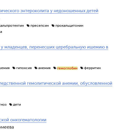
тического энтероколита у недоношенных детей
в
кальпротектин
пресепсин
прокальцитонин
ка
 у младенцев, перенесших церебральную ишемию в
шемия
гипоксия
анемия
ферритин
гемоглобин
ледственной гемолитической анемии, обусловленной
гноз
дети
ской онкогематологии
ломеева