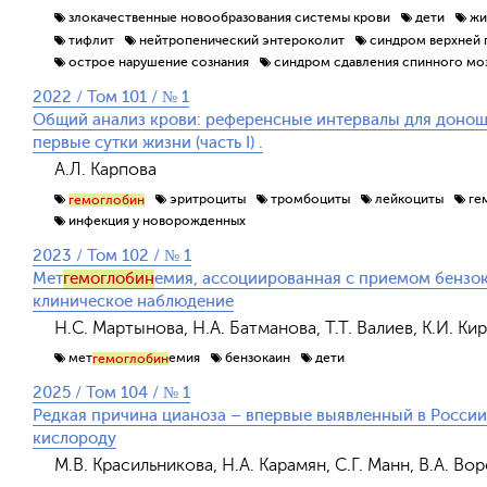
злокачественные новообразования системы крови
дети
жи
тифлит
нейтропенический энтероколит
синдром верхней 
острое нарушение сознания
синдром сдавления спинного мо
2022 / Том 101 / № 1
Общий анализ крови: референсные интервалы для доно
первые сутки жизни (часть I) .
А.Л. Карпова
эритроциты
тромбоциты
лейкоциты
ге
гемоглобин
инфекция у новорожденных
2023 / Том 102 / № 1
Мет
гемоглобин
емия, ассоциированная с приемом бензока
клиническое наблюдение
Н.С. Мартынова, Н.А. Батманова, Т.Т. Валиев, К.И. Ки
мет
емия
бензокаин
дети
гемоглобин
2025 / Том 104 / № 1
Редкая причина цианоза – впервые выявленный в Росси
кислороду
М.В. Красильникова, Н.А. Карамян, С.Г. Манн, В.А. Во