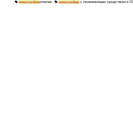
опатии
с пониженным сродством к О
гемоглобин
гемоглобин