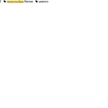
2
Kansas
цианоз
гемоглобин